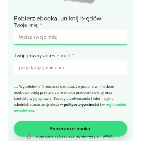
Pobierz ebooka, uniknij błędów!
Twoje imię
Twój główny adres e-mail
Wypełnienie formularza oznacza, że podane w nim dane
osobowe będą przetwarzane w celu przesłania oferty oraz
kontaktu w jej sprawie. Zasady przetwarzania i informacje o
administratorze znajdziesz w
polityce prywatności
i w
regulaminie
newslettera
.
Pobieram e-booka!
Twoje dane są bezpieczne, nie wysyłam SPAMu.
Alternative: