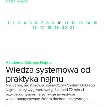
Czytaj więcej
1
2
3
4
5
6
7
8
9
10
11
12
13
14
15
16
17
18
19
20
21
Akademia Dobrego Najmu
Wiedza systemowa od
praktyka najmu
Naucz się, jak stosować sprawdzony System Dobrego
Najmu, który wygenerował już ponad 72 mln zł
przychodu, zamieniając Twoje inwestycje
w zautomatyzowane źródło dochodu pasywnego.