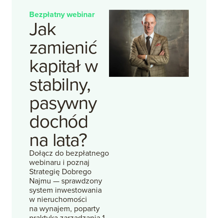
Bezpłatny webinar
Jak
zamienić
kapitał
w
stabilny,
pasywny
dochód
na
lata?
Dołącz do bezpłatnego
webinaru i poznaj
Strategię Dobrego
Najmu — sprawdzony
system inwestowania
w nieruchomości
na wynajem, poparty
praktyką zarządzania 1