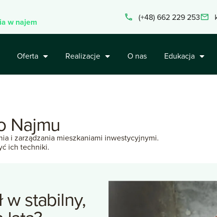
(+48) 662 229 253
ia w najem
Oferta
Realizacje
O nas
Edukacja
o
Najmu
ia i zarządzania mieszkaniami inwestycyjnymi.
ć ich techniki.
ł
w
stabilny,