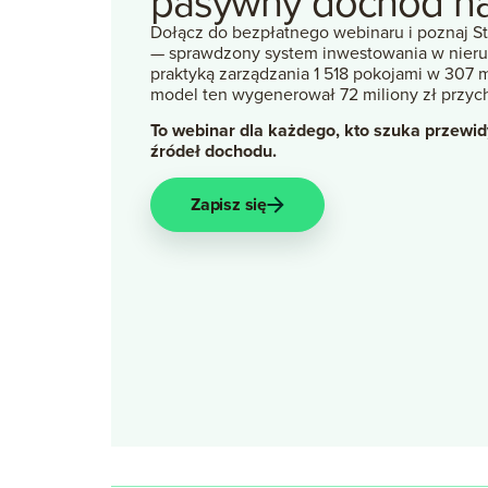
pasywny
dochód
n
Dołącz do bezpłatnego webinaru i poznaj S
— sprawdzony system inwestowania w nieru
praktyką zarządzania 1 518 pokojami w 307 m
model ten wygenerował 72 miliony zł przy
To webinar dla każdego, kto szuka przewi
źródeł dochodu.
Zapisz się