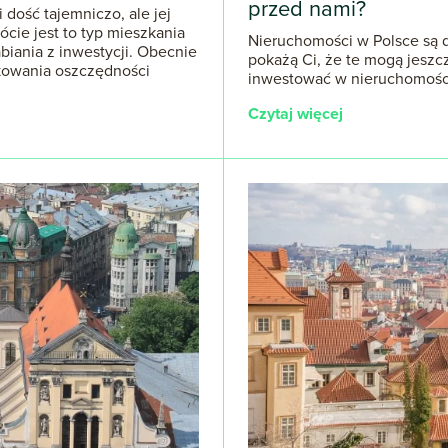
przed nami?
dość tajemniczo, ale jej
cie jest to typ mieszkania
Nieruchomości w Polsce są dr
iania z inwestycji. Obecnie
pokażą Ci, że te mogą jesz
okowania oszczędności
inwestować w nieruchomości?
Czytaj więcej