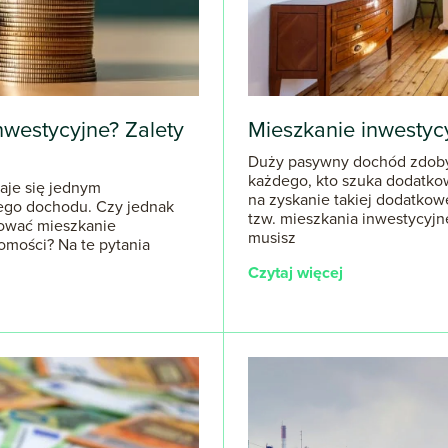
westycyjne? Zalety
Mieszkanie inwestyc
Duży pasywny dochód zdoby
każdego, kto szuka dodatk
aje się jednym
na zyskanie takiej dodatkowe
ego dochodu. Czy jednak
tzw. mieszkania inwestycyjn
pować mieszkanie
musisz
omości? Na te pytania
Czytaj więcej